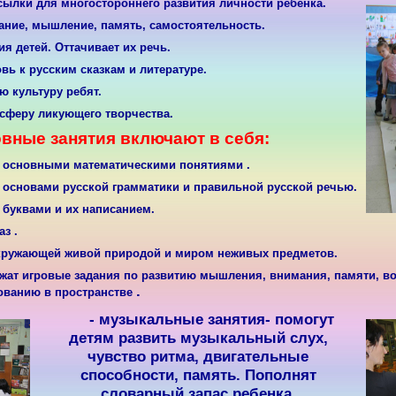
сылки для многостороннего развития личности ребенка.
ание, мышление, память, самостоятельность.
я детей. Оттачивает их речь.
вь к русским сказкам и литературе.
 культуру ребят.
сферу ликующего творчества.
вные занятия включают в себя:
 основными математическими понятиями .
 основами русской грамматики и правильной русской речью.
 буквами и их написанием.
аз .
кружающей живой природой и миром неживых предметов.
жат игровые задания по развитию мышления, внимания, памяти, в
.
ованию в пространстве
- музыкальные занятия-
помогут
детям развить музыкальный слух,
чувство ритма, двигательные
способности, память. Пополнят
словарный запас ребенка.