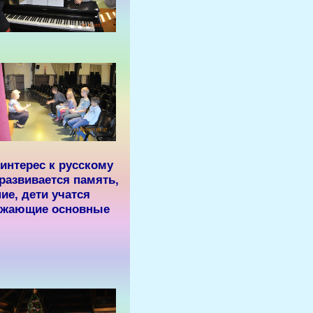
 интерес
к русскому
 развивается
память,
ние
, дети учатся
ажающие основные