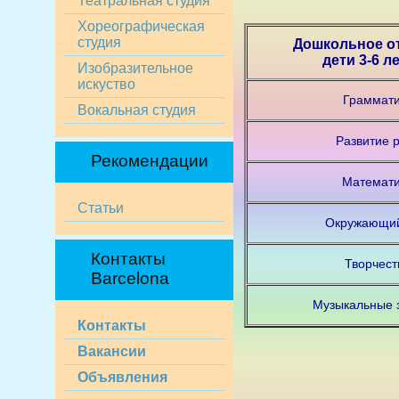
Театральная студия
Хореографическая
студия
Дошкольное о
дети 3-6 л
Изобразительное
искуство
Граммати
Вокальная студия
Развитие 
Рекомендации
Математи
Статьи
Окружающи
Контакты
Творчест
Barcelona
Музыкальные 
Контакты
Вакансии
Объявления