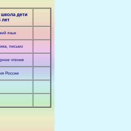
 школа дети
5 лет
кий язык
ика, письмо
урное чтение
ия России