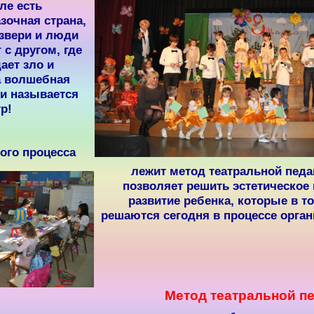
ле есть
зочная страна,
 звери и люди
 с другом, где
ает зло и
а волшебная
 и называется
р!
ого процесса
лежит метод театральной педа
позволяет решить эстетическое 
развитие ребенка, которые в т
решаются сегодня в процессе орга
Метод театральной п