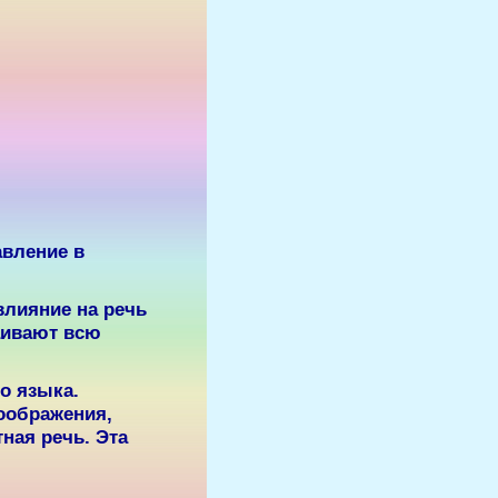
авление в
влияние на речь
аивают всю
о языка.
воображения,
ная речь. Эта