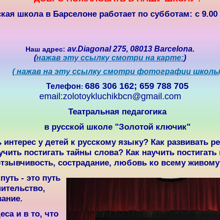
кая школа в Барселоне работает по субботам: с 9.00 
av.Diagonal 275, 08013 Barcelona.
Наш адрес
:
(
нажав эту ссылку смотри на карте:
)
( нажав на эту ссылку смотри фотографии школы
686 306 162; 659 788 705
Телефон
:
email:zolotoykluchikbcn@gmail.com
Театральная педагогика
в русской школе "Золотой ключик"
 интерес у детей к русскому языку? Как развивать 
учить постигать тайны слова? Как научить постигать
отзывчивость, сострадание, любовь ко всему живому
уть - это путь
нительство,
ание.
еса и в то, что