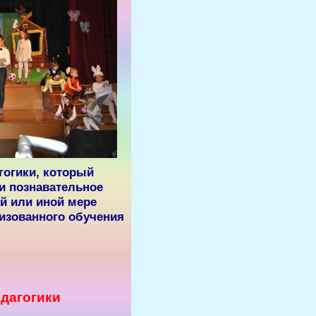
гогики, который
и познавательное
ой или иной мере
низованного обучения
едагогики