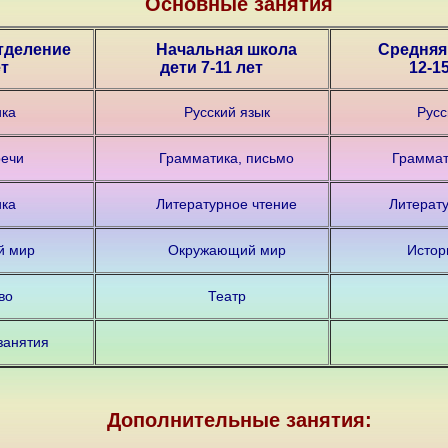
Основные занятия
тделение
Начальная школа
Средняя
ет
дети 7-11 лет
12-1
ка
Русский язык
Русс
речи
Грамматика, письмо
Граммат
ка
Литературное чтение
Литерат
й мир
Окружающий мир
Истор
во
Театр
занятия
Дополнительные занятия: