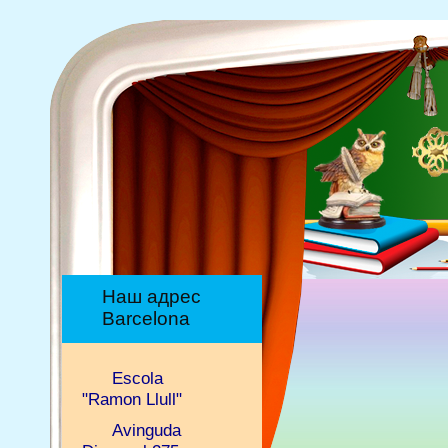
Наш адрес
Barcelona
Escola
"Ramon Llull"
Avinguda